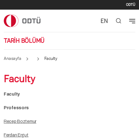
İki
Ana içeriğe atla
ODTÜ
EN
TARİH BÖLÜMÜ
Anasayfa
Faculty
Faculty
Faculty
Professors
Recep Boztemur
Ferdan Ergut