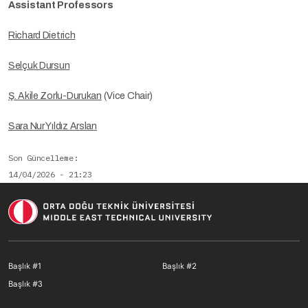
Assistant Professors
Richard Dietrich
Selçuk Dursun
Ş. Akile Zorlu-Durukan
(Vice Chair)
Sara Nur Yıldız Arslan
Son Güncelleme
14/04/2026 - 21:23
Footer menu 1 TR
Footer menu 2 T
Başlık #1
Başlık #2
Footer menu 3 TR
Başlık #3