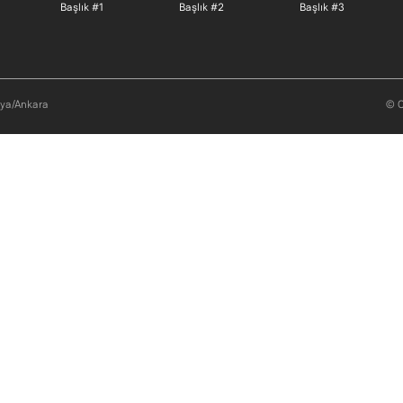
Footer menu 1 TR
Footer menu 2 TR
Footer m
Başlık #1
Başlık #2
Başlık #3
aya/Ankara
© O