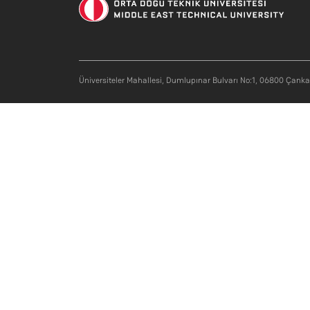
Üniversiteler Mahallesi, Dumlupınar Bulvarı No:1, 06800 Çank